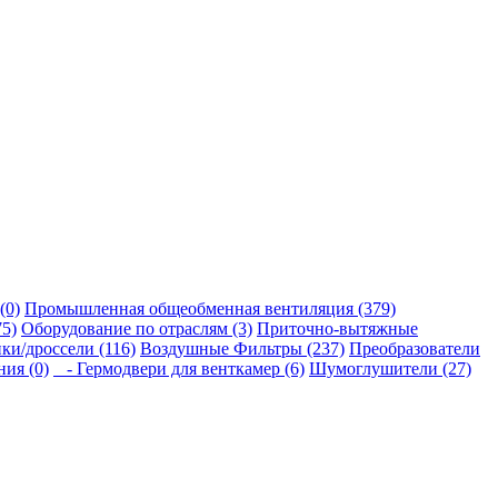
(0)
Промышленная общеобменная вентиляция (379)
5)
Оборудование по отраслям (3)
Приточно-вытяжные
ки/дроссели (116)
Воздушные Фильтры (237)
Преобразователи
ия (0)
- Гермодвери для венткамер (6)
Шумоглушители (27)