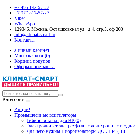
+7 495 143-57-27
+7 977 817-57-27
Viber
WhatsApp
129346, Москва, Осташковская ул., д.4. стр.3, оф.208
info@klimat-smart.ru
Контакты
Личный кабинет
Мои закладки (0)
Корзина покупок
Оформление заказа
Категории
Акции!
Промышленные вентиляторы
Гибкие вставки для ВР (0)
Электродвигатели трехфазные асинхронные и одноф
Для чего нужны Виброизоляторы ДО-, ВР- (18)