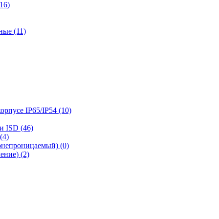
16)
ые (11)
рпусе IP65/IP54 (10)
 ISD (46)
(4)
онепроницаемый) (0)
ние) (2)