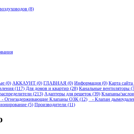
оздуховодов (8)
ования
е (0)
АККАУНТ (0)
ГЛАВНАЯ (0)
Информация (0)
Карта сайта 
ления (117)
Для домов и квартир (28)
Канальные вентиляторы (7
распределители (213)
Адаптеры для решеток (39)
Клапаны/заслон
- Огнезадерживающие Клапаны ОЗК (12)
- Клапан дымоудален
ионирование (5)
Производители (11)
о