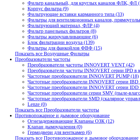
Фильтр канальный, для круглых каналов ФЛК, ФЛ (
Корпус фильтра (9)
Фильтрующие вставки карманного типа (33)
Фильтры для вентиляционных каналов, прямоугольн
Фильтрующий материал, ФЛР (4)
Фильтр панельных фильтров (8)
Фильтры жироулавливающие (6)
Блок фильтрации воздуха (139)
Фильтры для фанкойлов ФВФ (15)
Показать все Воздушные Фильтры
Преобразователи частоты
Преобразователи частоты INNOVERT VENT (42)
Преобразователи частоты INNOVERT серии IPD в ко
Частотные преобразователи INNOVERT PUMP (18)
Частотные преобразователи INNOVERT серии IBD и
Частотные преобразователи INNOVERT серии IDD 
Частотные преобразователи серии SMV (пыле-влаг
Частотные преобразователи SMD (скалярное управле
Lenze (0)
Показать все Преобразователи частоты
Противопожарное и дымовое оборудование
Огнезадерживающие Клапаны ОЗК (12)
Клапан дымоудаления (0)
Гермодвери для венткамер (6)
Показать все Противопожарное и дымовое оборудование