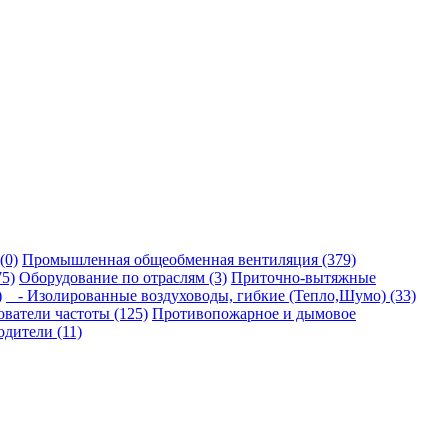
(0)
Промышленная общеобменная вентиляция (379)
5)
Оборудование по отраслям (3)
Приточно-вытяжные
)
- Изолированные воздуховоды, гибкие (Тепло,Шумо) (33)
ватели частоты (125)
Противопожарное и дымовое
дители (11)