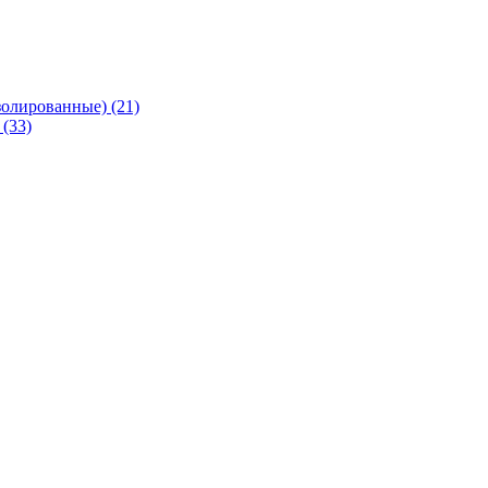
олированные) (21)
(33)