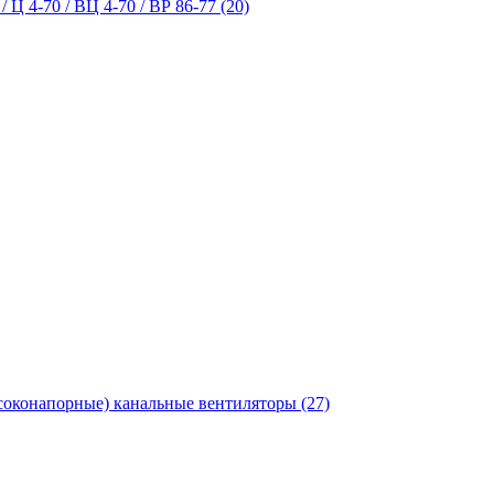
 Ц 4-70 / ВЦ 4-70 / ВР 86-77 (20)
оконапорные) канальные вентиляторы (27)