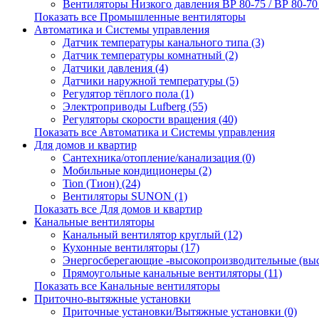
Вентиляторы Низкого давления ВР 80-75 / ВР 80-70 /
Показать все Промышленные вентиляторы
Автоматика и Системы управления
Датчик температуры канального типа (3)
Датчик температуры комнатный (2)
Датчики давления (4)
Датчики наружной температуры (5)
Регулятор тёплого пола (1)
Электроприводы Lufberg (55)
Регуляторы скорости вращения (40)
Показать все Автоматика и Системы управления
Для домов и квартир
Сантехника/отопление/канализация (0)
Мобильные кондиционеры (2)
Tion (Тион) (24)
Вентиляторы SUNON (1)
Показать все Для домов и квартир
Канальные вентиляторы
Канальный вентилятор круглый (12)
Кухонные вентиляторы (17)
Энергосберегающие -высокопроизводительные (выс
Прямоугольные канальные вентиляторы (11)
Показать все Канальные вентиляторы
Приточно-вытяжные установки
Приточные установки/Вытяжные установки (0)