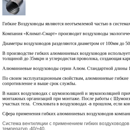
Гибкие Воздуховоды являются неотъемлемой частью в система
Компания «Климат-Смарт» производит воздуховоды экологическ
Диаметры воздуховодов разделяются диаметром от 100мм до 5
В производстве гибких алюминиевых воздуховодов использует
толщиной до 35мкрн и углеродистая проволока, создающая карк
Алюминиевые воздуховоды серии Алюм. Стандартной длины 
По своим эксплуатационным свойствам, алюминиевые гибкие 
сопротивление и выше срок службы.
В наших воздуховодах с шумоизоляцией и звукоизоляцией прим
монтажных организаций при монтаже. После работы с Шумоиз
участках тела. Стекловата в воздуховодах -в прошлом, если ко
Сфера применения гибких алюминиевых воздуховодов компани
Система вентиляции с применением гибких воздуховодов
температур -40/+40.