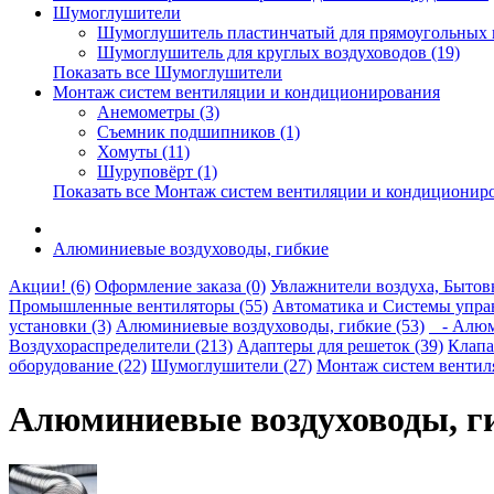
Шумоглушители
Шумоглушитель пластинчатый для прямоугольных в
Шумоглушитель для круглых воздуховодов (19)
Показать все Шумоглушители
Монтаж систем вентиляции и кондиционирования
Анемометры (3)
Съемник подшипников (1)
Хомуты (11)
Шуруповёрт (1)
Показать все Монтаж систем вентиляции и кондиционир
Алюминиевые воздуховоды, гибкие
Акции! (6)
Оформление заказа (0)
Увлажнители воздуха, Бытовы
Промышленные вентиляторы (55)
Автоматика и Системы управ
установки (3)
Алюминиевые воздуховоды, гибкие (53)
- Алюми
Воздухораспределители (213)
Адаптеры для решеток (39)
Клапа
оборудование (22)
Шумоглушители (27)
Монтаж систем вентил
Алюминиевые воздуховоды, г