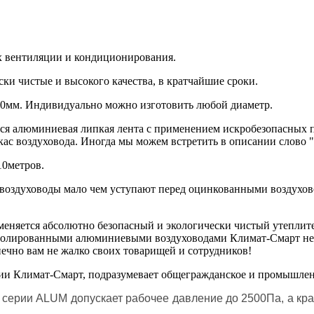
х вентиляции и кондиционирования.
и чистые и высокого качества, в кратчайшие сроки.
00мм. Индивидуально можно изготовить любой диаметр.
ся алюминиевая липкая лента с применением искробезопасных 
ас воздуховода. Иногда мы можем встретить в описании слово "
10метров.
воздуховоды мало чем уступают перед оцинкованными воздухов
еняется абсолютно безопасный и экологически чистый утеплите
олированными алюминиевыми воздуховодами Климат-Смарт нет 
нечно вам не жалко своих товарищей и сотрудников!
и Климат-Смарт, подразумевает общегражданское и промышлен
 серии ALUM допускает рабочее давление до 2500Па, а кр