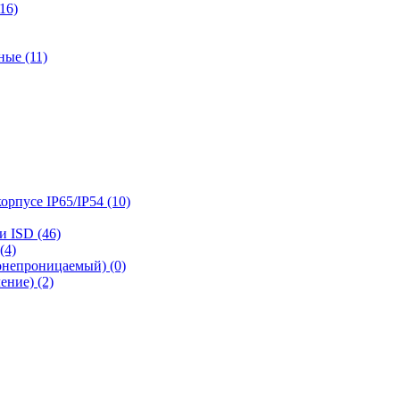
16)
ые (11)
рпусе IP65/IP54 (10)
 ISD (46)
(4)
онепроницаемый) (0)
ние) (2)