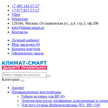
+7 495 143-57-27
+7 977 817-57-27
Viber
WhatsApp
129346, Москва, Осташковская ул., д.4. стр.3, оф.208
info@klimat-smart.ru
Контакты
Личный кабинет
Мои закладки (0)
Корзина покупок
Оформление заказа
Категории
Акции!
Промышленные вентиляторы
Гибкие вставки для ВР (0)
Электродвигатели трехфазные асинхронные и одноф
Для чего нужны Виброизоляторы ДО-, ВР- (18)