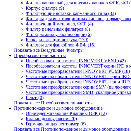
Фильтр канальный, для круглых каналов ФЛК, ФЛ (
Корпус фильтра (9)
Фильтрующие вставки карманного типа (33)
Фильтры для вентиляционных каналов, прямоугольн
Фильтрующий материал, ФЛР (4)
Фильтр панельных фильтров (8)
Фильтры жироулавливающие (6)
Блок фильтрации воздуха (139)
Фильтры для фанкойлов ФВФ (15)
Показать все Воздушные Фильтры
Преобразователи частоты
Преобразователи частоты INNOVERT VENT (42)
Преобразователи частоты INNOVERT серии IPD в ко
Частотные преобразователи INNOVERT PUMP (18)
Частотные преобразователи INNOVERT серии IBD и
Частотные преобразователи INNOVERT серии IDD 
Частотные преобразователи серии SMV (пыле-влаг
Частотные преобразователи SMD (скалярное управле
Lenze (0)
Показать все Преобразователи частоты
Противопожарное и дымовое оборудование
Огнезадерживающие Клапаны ОЗК (12)
Клапан дымоудаления (0)
Гермодвери для венткамер (6)
Показать все Противопожарное и дымовое оборудование