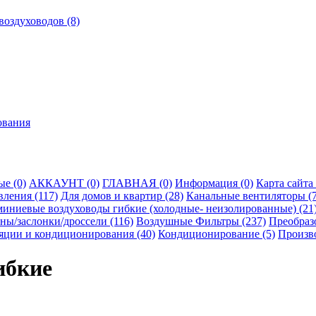
оздуховодов (8)
ования
е (0)
АККАУНТ (0)
ГЛАВНАЯ (0)
Информация (0)
Карта сайта 
ления (117)
Для домов и квартир (28)
Канальные вентиляторы (7
ниевые воздуховоды гибкие (холодные- неизолированные) (21
ны/заслонки/дроссели (116)
Воздушные Фильтры (237)
Преобразо
яции и кондиционирования (40)
Кондиционирование (5)
Произво
ибкие