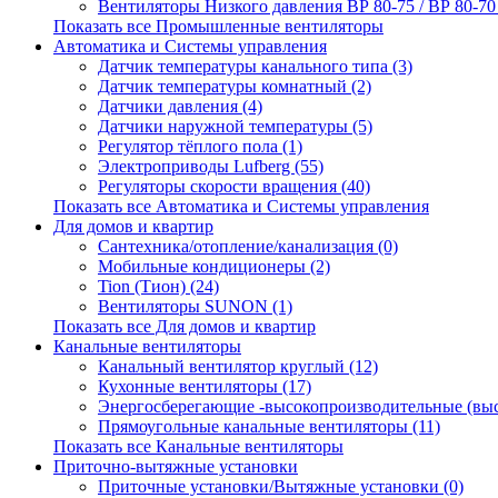
Вентиляторы Низкого давления ВР 80-75 / ВР 80-70 /
Показать все Промышленные вентиляторы
Автоматика и Системы управления
Датчик температуры канального типа (3)
Датчик температуры комнатный (2)
Датчики давления (4)
Датчики наружной температуры (5)
Регулятор тёплого пола (1)
Электроприводы Lufberg (55)
Регуляторы скорости вращения (40)
Показать все Автоматика и Системы управления
Для домов и квартир
Сантехника/отопление/канализация (0)
Мобильные кондиционеры (2)
Tion (Тион) (24)
Вентиляторы SUNON (1)
Показать все Для домов и квартир
Канальные вентиляторы
Канальный вентилятор круглый (12)
Кухонные вентиляторы (17)
Энергосберегающие -высокопроизводительные (выс
Прямоугольные канальные вентиляторы (11)
Показать все Канальные вентиляторы
Приточно-вытяжные установки
Приточные установки/Вытяжные установки (0)