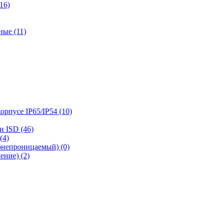
16)
ые (11)
рпусе IP65/IP54 (10)
 ISD (46)
(4)
онепроницаемый) (0)
ние) (2)