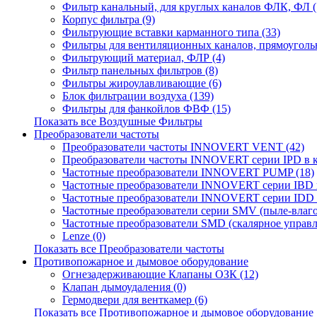
Фильтр канальный, для круглых каналов ФЛК, ФЛ (
Корпус фильтра (9)
Фильтрующие вставки карманного типа (33)
Фильтры для вентиляционных каналов, прямоугольн
Фильтрующий материал, ФЛР (4)
Фильтр панельных фильтров (8)
Фильтры жироулавливающие (6)
Блок фильтрации воздуха (139)
Фильтры для фанкойлов ФВФ (15)
Показать все Воздушные Фильтры
Преобразователи частоты
Преобразователи частоты INNOVERT VENT (42)
Преобразователи частоты INNOVERT серии IPD в ко
Частотные преобразователи INNOVERT PUMP (18)
Частотные преобразователи INNOVERT серии IBD и
Частотные преобразователи INNOVERT серии IDD 
Частотные преобразователи серии SMV (пыле-влаг
Частотные преобразователи SMD (скалярное управле
Lenze (0)
Показать все Преобразователи частоты
Противопожарное и дымовое оборудование
Огнезадерживающие Клапаны ОЗК (12)
Клапан дымоудаления (0)
Гермодвери для венткамер (6)
Показать все Противопожарное и дымовое оборудование