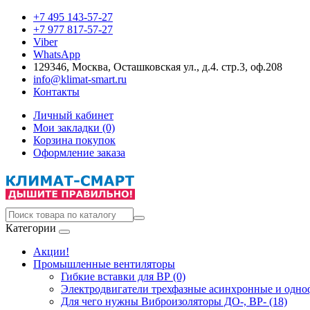
+7 495 143-57-27
+7 977 817-57-27
Viber
WhatsApp
129346, Москва, Осташковская ул., д.4. стр.3, оф.208
info@klimat-smart.ru
Контакты
Личный кабинет
Мои закладки (0)
Корзина покупок
Оформление заказа
Категории
Акции!
Промышленные вентиляторы
Гибкие вставки для ВР (0)
Электродвигатели трехфазные асинхронные и одноф
Для чего нужны Виброизоляторы ДО-, ВР- (18)