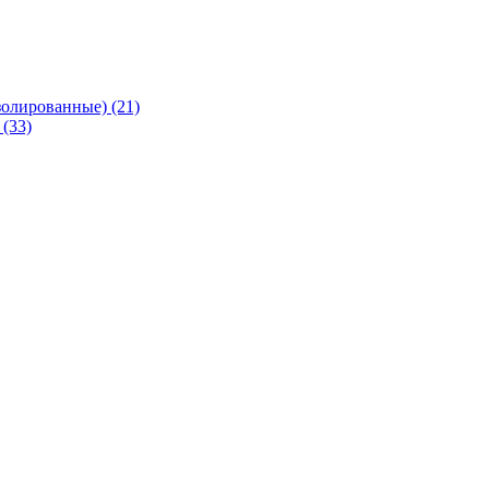
олированные) (21)
(33)