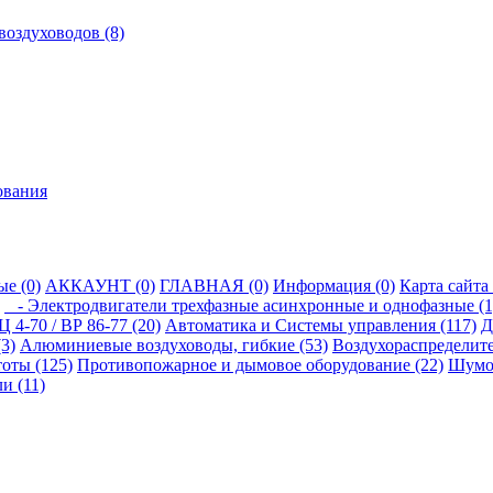
оздуховодов (8)
ования
е (0)
АККАУНТ (0)
ГЛАВНАЯ (0)
Информация (0)
Карта сайта 
- Электродвигатели трехфазные асинхронные и однофазные (1
 4-70 / ВР 86-77 (20)
Автоматика и Системы управления (117)
Д
3)
Алюминиевые воздуховоды, гибкие (53)
Воздухораспределите
оты (125)
Противопожарное и дымовое оборудование (22)
Шумог
и (11)