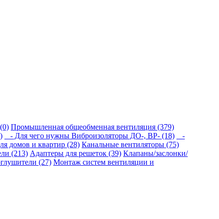
(0)
Промышленная общеобменная вентиляция (379)
)
- Для чего нужны Виброизоляторы ДО-, ВР- (18)
-
ля домов и квартир (28)
Канальные вентиляторы (75)
ли (213)
Адаптеры для решеток (39)
Клапаны/заслонки/
лушители (27)
Монтаж систем вентиляции и