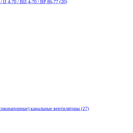
 Ц 4-70 / ВЦ 4-70 / ВР 86-77 (20)
оконапорные) канальные вентиляторы (27)