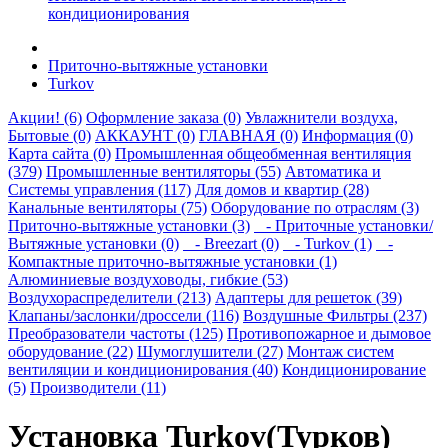
кондиционирования
Приточно-вытяжные установки
Turkov
Акции! (6)
Оформление заказа (0)
Увлажнители воздуха,
Бытовые (0)
АККАУНТ (0)
ГЛАВНАЯ (0)
Информация (0)
Карта сайта (0)
Промышленная общеобменная вентиляция
(379)
Промышленные вентиляторы (55)
Автоматика и
Системы управления (117)
Для домов и квартир (28)
Канальные вентиляторы (75)
Оборудование по отраслям (3)
Приточно-вытяжные установки (3)
- Приточные установки/
Вытяжные установки (0)
- Breezart (0)
- Turkov (1)
-
Компактные приточно-вытяжные установки (1)
Алюминиевые воздуховоды, гибкие (53)
Воздухораспределители (213)
Адаптеры для решеток (39)
Клапаны/заслонки/дроссели (116)
Воздушные Фильтры (237)
Преобразователи частоты (125)
Противопожарное и дымовое
оборудование (22)
Шумоглушители (27)
Монтаж систем
вентиляции и кондиционирования (40)
Кондиционирование
(5)
Производители (11)
Установка Turkov(Турков)