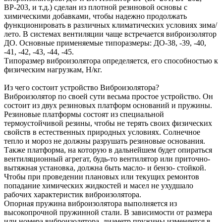
ВР-203, и т.д.) сделан из плотной резиновой основы с
химическими добавками, чтобы надежно продолжать
функционировать в различных климатических условиях зима/
лето. В системах вентиляции чаще встречается виброизолятор
ДО. Основные применяемые типоразмеры: ДО-38, -39, -40,
-41, -42, -43, -44, -45.
Типоразмер виброизолятора определяется, его способностью к
физическим нагрузкам, Н/кг.
Из чего состоит устройство Виброизолятора?
Виброизолятор по своей сути весьма простое устройство. Он
состоит из двух резиновых платформ оснований и пружины.
Резиновые платформы состоят из специальной
термоустойчивой резины, чтобы не терять своих физических
свойств в естественных природных условиях. Солнечное
тепло и мороз не должны разрушать резиновые основания.
Также платформа, на которую в дальнейшем будет опираться
вентиляционный агрегат, будь-то вентилятор или приточно-
вытяжная установка, должна быть масло- и бензо- стойкой.
Чтобы при проведении плановых или текущих ремонтов
попадание химических жидкостей и масел не ухудшало
рабочих характеристик виброизолятора.
Опорная пружина виброизолятора выполняется из
высокопрочной пружинной стали. В зависимости от размера
или номера виброизолятора, диаметр пружины изменяется в