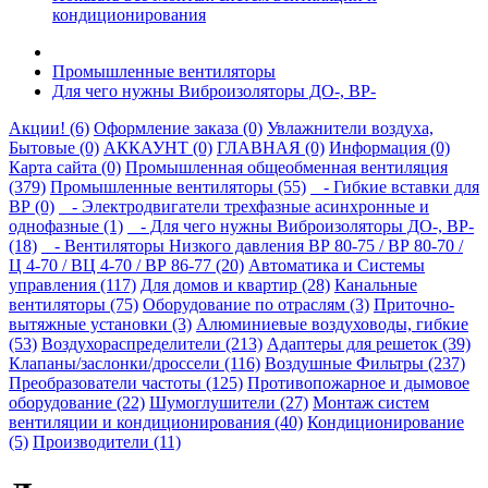
кондиционирования
Промышленные вентиляторы
Для чего нужны Виброизоляторы ДО-, ВР-
Акции! (6)
Оформление заказа (0)
Увлажнители воздуха,
Бытовые (0)
АККАУНТ (0)
ГЛАВНАЯ (0)
Информация (0)
Карта сайта (0)
Промышленная общеобменная вентиляция
(379)
Промышленные вентиляторы (55)
- Гибкие вставки для
ВР (0)
- Электродвигатели трехфазные асинхронные и
однофазные (1)
- Для чего нужны Виброизоляторы ДО-, ВР-
(18)
- Вентиляторы Низкого давления ВР 80-75 / ВР 80-70 /
Ц 4-70 / ВЦ 4-70 / ВР 86-77 (20)
Автоматика и Системы
управления (117)
Для домов и квартир (28)
Канальные
вентиляторы (75)
Оборудование по отраслям (3)
Приточно-
вытяжные установки (3)
Алюминиевые воздуховоды, гибкие
(53)
Воздухораспределители (213)
Адаптеры для решеток (39)
Клапаны/заслонки/дроссели (116)
Воздушные Фильтры (237)
Преобразователи частоты (125)
Противопожарное и дымовое
оборудование (22)
Шумоглушители (27)
Монтаж систем
вентиляции и кондиционирования (40)
Кондиционирование
(5)
Производители (11)